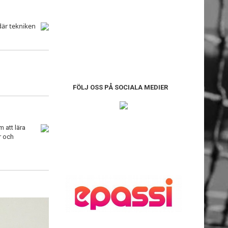
 där tekniken
FÖLJ OSS PÅ SOCIALA MEDIER
 att lära
r och