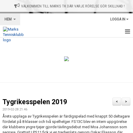
VÄLKOMMEN TILL MARKS TK DÄR VARJE RÖRELSE GÖR SKILLNAD !
HEM
LOGGA IN
HEM
NYHETER
AVGIFTER
GRUPPER
KONTAKT
Tygrikesspelen 2019
<
>
SPONSRING
2019-02-28 21:46
Årets upplaga av Tygrikesspelen är färdigspelad med knappt 50 deltagare
OM KLUBBEN
fördelat på 8 klasser och två spelhelger. FS13C blev en intern uppgörelse
där klubbens yngre tjejer gjorde tävlingsdebut med Moa Johansson som
segrare. Grattis!! I PS11 fick vi en tredjeplats genom Oskar Eliasson där
TRÄNARNA