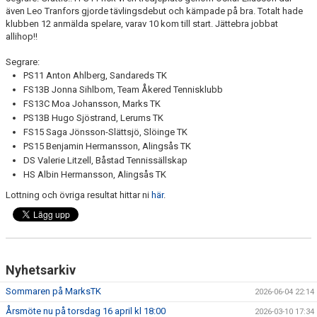
även Leo Tranfors gjorde tävlingsdebut och kämpade på bra. Totalt hade
klubben 12 anmälda spelare, varav 10 kom till start. Jättebra jobbat
DOKUMENT
allihop!!
Segrare:
PS11 Anton Ahlberg, Sandareds TK
FS13B Jonna Sihlbom, Team Åkered Tennisklubb
FS13C Moa Johansson, Marks TK
PS13B Hugo Sjöstrand, Lerums TK
FS15 Saga Jönsson-Slättsjö, Slöinge TK
PS15 Benjamin Hermansson, Alingsås TK
DS Valerie Litzell, Båstad Tennissällskap
HS Albin Hermansson, Alingsås TK
Lottning och övriga resultat hittar ni
här
.
Nyhetsarkiv
Sommaren på MarksTK
2026-06-04 22:14
Årsmöte nu på torsdag 16 april kl 18:00
2026-03-10 17:34