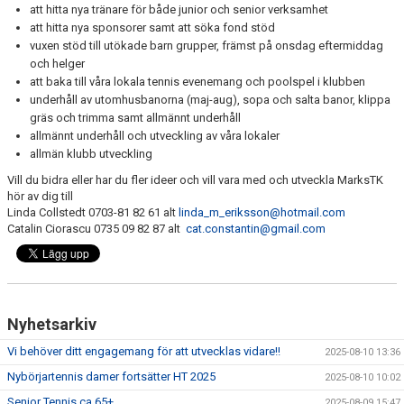
att hitta nya tränare för både junior och senior verksamhet
att hitta nya sponsorer samt att söka fond stöd
vuxen stöd till utökade barn grupper, främst på onsdag eftermiddag
och helger
att baka till våra lokala tennis evenemang och poolspel i klubben
underhåll av utomhusbanorna (maj-aug), sopa och salta banor, klippa
gräs och trimma samt allmännt underhåll
allmännt underhåll och utveckling av våra lokaler
allmän klubb utveckling
Vill du bidra eller har du fler ideer och vill vara med och utveckla MarksTK
hör av dig till
Linda Collstedt 0703-81 82 61 alt
linda_m_eriksson@hotmail.com
Catalin Ciorascu 0735 09 82 87 alt
cat.constantin@gmail.com
Nyhetsarkiv
Vi behöver ditt engagemang för att utvecklas vidare!!
2025-08-10 13:36
Nybörjartennis damer fortsätter HT 2025
2025-08-10 10:02
Senior Tennis ca 65+
2025-08-09 15:47