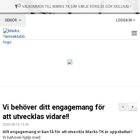
VÄLKOMMEN TILL MARKS TK DÄR VARJE RÖRELSE GÖR SKILLNAD !
SENIOR
LOGGA IN
HEM
NYHETER
KALENDER
BILDGALLERI
Vi behöver ditt engagemang för
<
>
att utvecklas vidare!!
2025-08-10 13:36
Allt engagemang vi kan få för att utveckla Marks TK är uppskattat !
Vi behöver hjälp med: