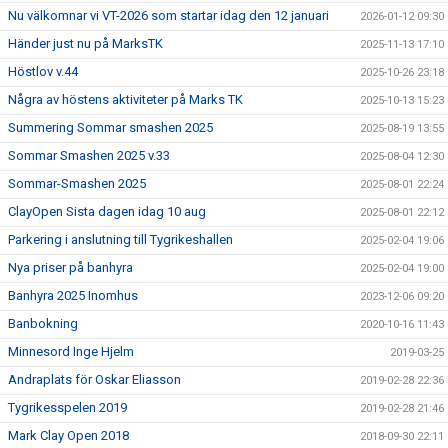
Nu välkomnar vi VT-2026 som startar idag den 12 januari
2026-01-12 09:30
Händer just nu på MarksTK
2025-11-13 17:10
Höstlov v.44
2025-10-26 23:18
Några av höstens aktiviteter på Marks TK
2025-10-13 15:23
Summering Sommar smashen 2025
2025-08-19 13:55
Sommar Smashen 2025 v.33
2025-08-04 12:30
Sommar-Smashen 2025
2025-08-01 22:24
ClayOpen Sista dagen idag 10 aug
2025-08-01 22:12
Parkering i anslutning till Tygrikeshallen
2025-02-04 19:06
Nya priser på banhyra
2025-02-04 19:00
Banhyra 2025 Inomhus
2023-12-06 09:20
Banbokning
2020-10-16 11:43
Minnesord Inge Hjelm
2019-03-25
Andraplats för Oskar Eliasson
2019-02-28 22:36
Tygrikesspelen 2019
2019-02-28 21:46
Mark Clay Open 2018
2018-09-30 22:11