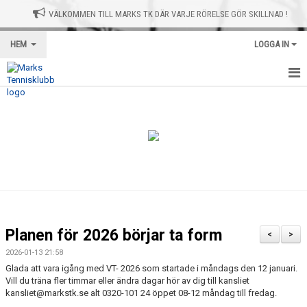
VÄLKOMMEN TILL MARKS TK DÄR VARJE RÖRELSE GÖR SKILLNAD !
HEM
LOGGA IN
HEM
NYHETER
AVGIFTER
GRUPPER
KONTAKT
Planen för 2026 börjar ta form
<
>
SPONSRING
2026-01-13 21:58
Glada att vara igång med VT- 2026 som startade i måndags den 12 januari.
OM KLUBBEN
Vill du träna fler timmar eller ändra dagar hör av dig till kansliet
kansliet@markstk.se alt 0320-101 24 öppet 08-12 måndag till fredag.
TRÄNARNA