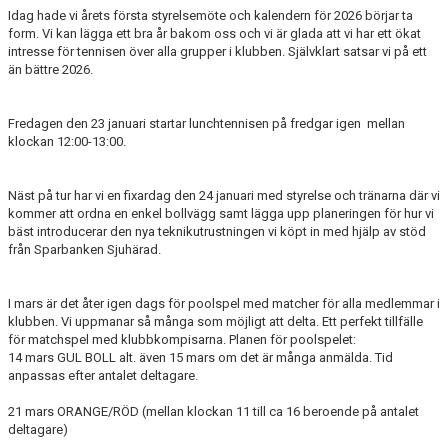
Idag hade vi årets första styrelsemöte och kalendern för 2026 börjar ta
form. Vi kan lägga ett bra år bakom oss och vi är glada att vi har ett ökat
DOKUMENT
intresse för tennisen över alla grupper i klubben. Självklart satsar vi på ett
än bättre 2026.
Fredagen den 23 januari startar lunchtennisen på fredgar igen mellan
klockan 12:00-13:00.
Näst på tur har vi en fixardag den 24 januari med styrelse och tränarna där vi
kommer att ordna en enkel bollvägg samt lägga upp planeringen för hur vi
bäst introducerar den nya teknikutrustningen vi köpt in med hjälp av stöd
från Sparbanken Sjuhärad.
I mars är det åter igen dags för poolspel med matcher för alla medlemmar i
klubben. Vi uppmanar så många som möjligt att delta. Ett perfekt tillfälle
för matchspel med klubbkompisarna. Planen för poolspelet:
14 mars GUL BOLL alt. även 15 mars om det är många anmälda. Tid
anpassas efter antalet deltagare.
21 mars ORANGE/RÖD (mellan klockan 11 till ca 16 beroende på antalet
deltagare)